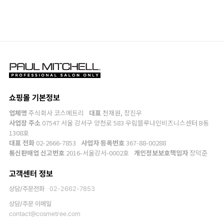
쇼핑몰 기본정보
업체명
주식회사 코스메트리
대표
천재원, 장진우
사업장 주소
07547 서울 강서구 양천로 583 우림블루나인비즈니스센터 B동
1308호
대표 전화
02-2666-7853
사업자 등록번호
367-88-00288
통신판매업 신고번호
2016-서울강서-0002호
개인정보보호책임자
장덕준
고객센터 정보
상담/주문전화
02-2662-7853
상담/주문 이메일
contact@cosmetree.com