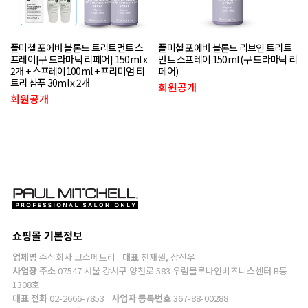
폴미첼 포에버 블론드 트리트먼트 스
폴미첼 포에버 블론드 리브인 트리트
프레이[구 드라마틱 리페어] 150ml x
먼트 스프레이 150ml (구 드라마틱 리
2개 + 스프레이100ml + 프리미엄 티
페어)
트리 샴푸 30ml x 2개
회원공개
회원공개
쇼핑몰 기본정보
업체명
주식회사 코스메트리
대표
천재원, 장진우
사업장 주소
07547 서울 강서구 양천로 583 우림블루나인비즈니스센터 B동
1308호
대표 전화
02-2666-7853
사업자 등록번호
367-88-00288