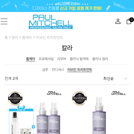
0
홈
칼라
홈케어
리브인 트리트먼트
칼라
홈케어
프로페셔널
리무버
클리닉 탈색제
클리닉 컬러
샴푸
컨디셔너
리브인 트리트먼트
전체
2
개