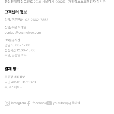
통신판매업 신고번호
2016-서울강서-0002호
개인정보보호책임자
장덕준
고객센터 정보
상담/주문전화
02-2662-7853
상담/주문 이메일
contact@cosmetree.com
CS운영시간
평일 10:00~ 17:00
점심시간 12:00~13:00
주말, 공휴일 휴무
결제 정보
무통장 계좌정보
국민 4050101521320
주)코스메트리
instagram
facebook
youtube
폴미첼