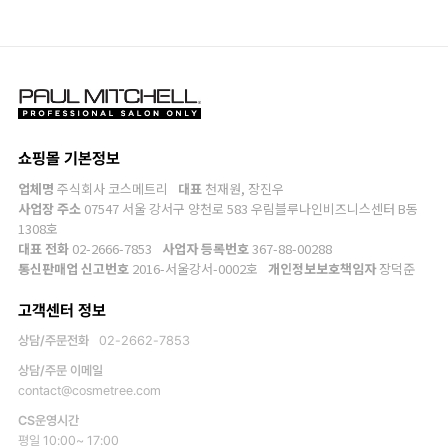
쇼핑몰 기본정보
업체명
주식회사 코스메트리
대표
천재원, 장진우
사업장 주소
07547 서울 강서구 양천로 583 우림블루나인비즈니스센터 B동
1308호
대표 전화
02-2666-7853
사업자 등록번호
367-88-00288
통신판매업 신고번호
2016-서울강서-0002호
개인정보보호책임자
장덕준
고객센터 정보
상담/주문전화
02-2662-7853
상담/주문 이메일
contact@cosmetree.com
CS운영시간
평일 10:00~ 17:00