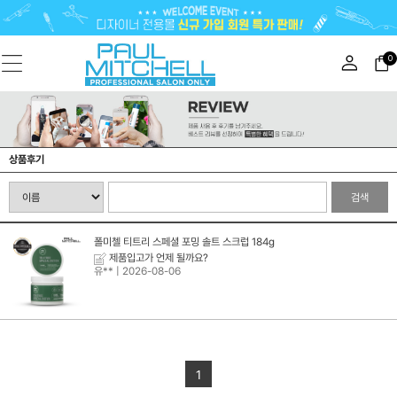
0
상품후기
검색
폴미첼 티트리 스페셜 포밍 솔트 스크럽 184g
제품입고가 언제 될까요?
유**
| 2026-08-06
1