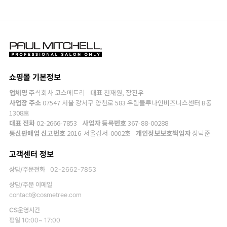
쇼핑몰 기본정보
업체명
주식회사 코스메트리
대표
천재원, 장진우
사업장 주소
07547 서울 강서구 양천로 583 우림블루나인비즈니스센터 B동
1308호
대표 전화
02-2666-7853
사업자 등록번호
367-88-00288
통신판매업 신고번호
2016-서울강서-0002호
개인정보보호책임자
장덕준
고객센터 정보
상담/주문전화
02-2662-7853
상담/주문 이메일
contact@cosmetree.com
CS운영시간
평일 10:00~ 17:00