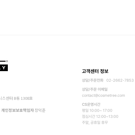
고객센터 정보
상담/주문전화
02-2662-7853
상담/주문 이메일
contact@cosmetree.com
니스센터 B동 1308호
CS운영시간
개인정보보호책임자
장덕준
평일 10:00~ 17:00
점심시간 12:00~13:00
주말, 공휴일 휴무