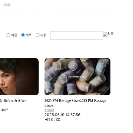
시술팁
이름
제목
내용
efore & After
2025 PM Restage Sizzle2025 PM Restage
Sizzle
33:05
2025.06.19 14:57:56
HITS : 30