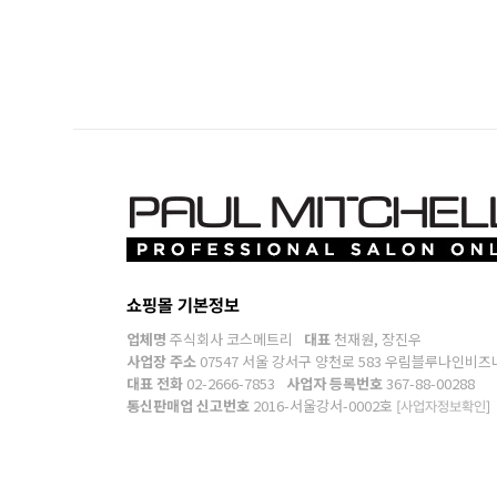
쇼핑몰 기본정보
업체명
주식회사 코스메트리
대표
천재원, 장진우
사업장 주소
07547 서울 강서구 양천로 583 우림블루나인비즈
대표 전화
02-2666-7853
사업자 등록번호
367-88-00288
통신판매업 신고번호
2016-서울강서-0002호
[사업자정보확인]