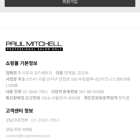
회원가입
쇼핑몰 기본정보
업체명
주식회사 코스메트리
대표
천재원, 장진우
사업장 주소
07547 서울 강서구 양천로 583 우림블루나인비즈니스센터 B동
1308호
대표 전화
02-2666-7853
사업자 등록번호
367-88-00288
통신판매업 신고번호
2016-서울강서-0002호
개인정보보호책임자
장덕준
고객센터 정보
상담/주문전화
02-2662-7853
상담/주문 이메일
contact@cosmetree.com